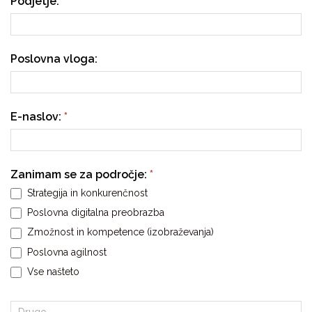
Podjetje:
O
G
a
G
P
k
U
A
t
Poslovna vloga:
M
R
v
N
T
O
N
2
,
E
E-naslov:
*
A
R
N
J
E
A
P
–
Zanimam se za področje:
*
O
T
N
U
Strategija in konkurenčnost
A
D
Poslovna digitalna preobrazba
V
I
Zmožnost in kompetence (izobraževanja)
L
V
J
D
Poslovna agilnost
A
O
Vse našteto
J
B
T
I
E
A