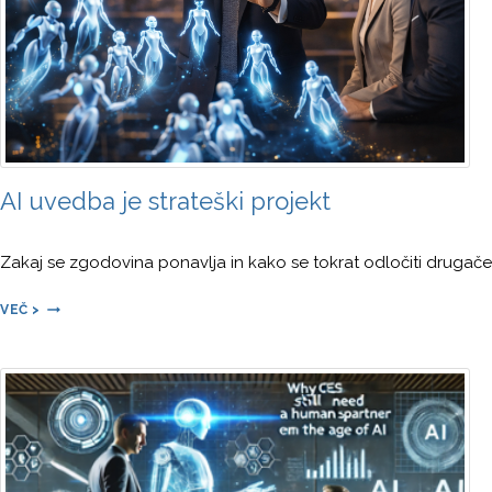
AI uvedba je strateški projekt
Zakaj se zgodovina ponavlja in kako se tokrat odločiti drugače
A
VEČ >
I
U
V
E
D
B
A
J