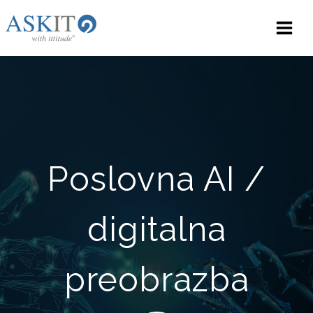
Skip
to
content
Poslovna AI /
digitalna
preobrazba