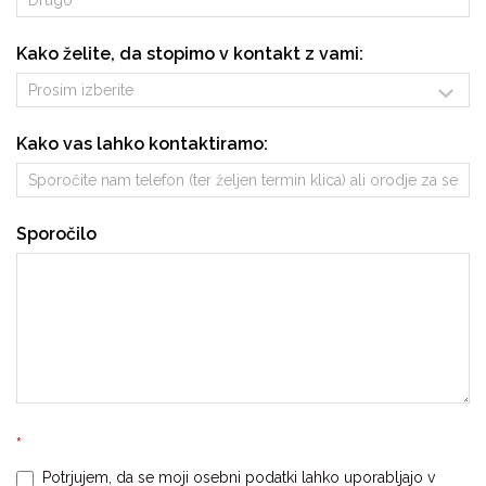
N
I
A
Kako želite, da stopimo v kontakt z vami:
P
A
K
P
Kako vas lahko kontaktiramo:
R
E
D
H
Sporočilo
O
D
N
I
K
O
V
*
Potrjujem, da se moji osebni podatki lahko uporabljajo v