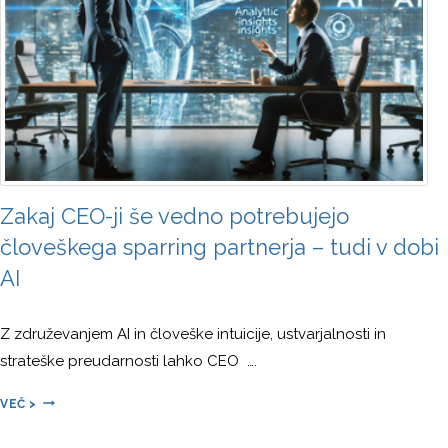
E
S
T
R
A
T
E
Š
K
I
Zakaj CEO-ji še vedno potrebujejo
P
človeškega sparring partnerja – tudi v dobi
R
O
AI
J
E
Z združevanjem AI in človeške intuicije, ustvarjalnosti in
K
T
strateške preudarnosti lahko CEO ….
Z
VEČ >
A
K