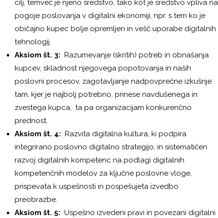
cilj, temveč je njeno sredstvo, tako kot je sredstvo vpliva na
pogoje poslovanja v digitalni ekonomiji, npr. s tem ko je
običajno kupec bolje opremljen in vešč uporabe digitalnih
tehnologij.
Aksiom št. 3:
Razumevanje (skritih) potreb in obnašanja
kupcev, skladnost njegovega popotovanja in naših
poslovni procesov, zagotavljanje nadpovprečne izkušnje
tam, kjer je najbolj potrebno, prinese navdušenega in
zvestega kupca, ta pa organizacijam konkurenčno
prednost.
Aksiom št. 4:
Razvita digitalna kultura, ki podpira
integrirano poslovno digitalno strategijo, in sistematičen
razvoj digitalnih kompetenc na podlagi digitalnih
kompetenčnih modelov za ključne poslovne vloge,
prispevata k uspešnosti in pospešujeta izvedbo
preobrazbe.
Aksiom št. 5:
Uspešno izvedeni pravi in povezani digitalni