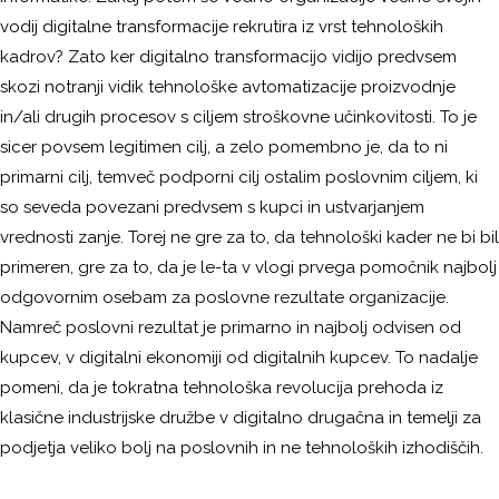
vodij digitalne transformacije rekrutira iz vrst tehnoloških
kadrov? Zato ker digitalno transformacijo vidijo predvsem
skozi notranji vidik tehnološke avtomatizacije proizvodnje
in/ali drugih procesov s ciljem stroškovne učinkovitosti. To je
sicer povsem legitimen cilj, a zelo pomembno je, da to ni
primarni cilj, temveč podporni cilj ostalim poslovnim ciljem, ki
so seveda povezani predvsem s kupci in ustvarjanjem
vrednosti zanje. Torej ne gre za to, da tehnološki kader ne bi bil
primeren, gre za to, da je le-ta v vlogi prvega pomočnik najbolj
odgovornim osebam za poslovne rezultate organizacije.
Namreč poslovni rezultat je primarno in najbolj odvisen od
kupcev, v digitalni ekonomiji od digitalnih kupcev. To nadalje
pomeni, da je tokratna tehnološka revolucija prehoda iz
klasične industrijske družbe v digitalno drugačna in temelji za
podjetja veliko bolj na poslovnih in ne tehnoloških izhodiščih.