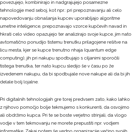
povezujejo, kombinirajo in nadgrajujejo posamezne
tehnologije med seboj, kot npr.: pri prepoznavanju ali celo
napovedovanju obnašanja kupcev uporabljajo algoritme
umetne inteligence, prepoznavajo vzorce kupčevih navad in
hkrati celo video opazujejo ter analizirajo svoje kupce, jim nato
avtomatično ponudijo tistemu trenutku prilagojene rešitve na
licu mesta, kjer se kupce trenutno nhaja (quantum edge
computing), jih pri nakupu spodbujajo s ciljanimi sporočili
tistega trenutka, ter nato kupcu sledijo še v času po že
izvedenem nakupu, da bi spodbujale nove nakupe ali da bi jih
delale bolj lojalne.
Pri digitalnih tehnologijah gre torej predvsem zato, kako lahko
z njihovo pomočjo bolje tekmujemo s konkurenti, da osvojimo
ali obdržimo kupca. Pri te se boste verjetno strinjali, da vlogo
vodje v tem tekmovanju ne morete prepustiti npr. vodjem
informatike. Zakaj potem še vedno organizacije večino svojih