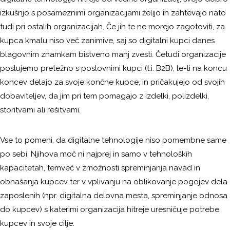
izkušnjo s posameznimi organizacijami želijo in zahtevajo nato
tudi pri ostalih organizacijah. Če jih te ne morejo zagotoviti, za
kupca kmalu niso več zanimive, saj so digitalni kupci danes
blagovnim znamkam bistveno manj zvesti. Četudi organizacije
poslujemo pretežno s poslovnimi kupci (t.i. B2B), le-ti na koncu
koncev delajo za svoje končne kupce, in pričakujejo od svojih
dobaviteljev, da jim pri tem pomagajo z izdelki, polizdelki,
storitvami ali rešitvami.
Vse to pomeni, da digitalne tehnologije niso pomembne same
po sebi. Njihova moč ni najprej in samo v tehnoloških
kapacitetah, temveč v zmožnosti spreminjanja navad in
obnašanja kupcev ter v vplivanju na oblikovanje pogojev dela
zaposlenih (npr. digitalna delovna mesta, spreminjanje odnosa
do kupcev) s katerimi organizacija hitreje uresničuje potrebe
kupcev in svoje cilje.