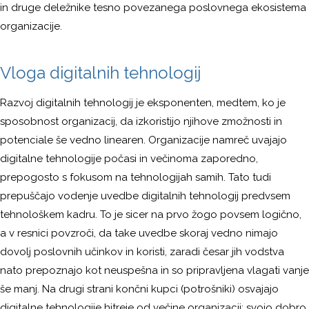
in druge deležnike tesno povezanega poslovnega ekosistema
organizacije.
Vloga digitalnih tehnologij
Razvoj digitalnih tehnologij je eksponenten, medtem, ko je
sposobnost organizacij, da izkoristijo njihove zmožnosti in
potenciale še vedno linearen. Organizacije namreč uvajajo
digitalne tehnologije počasi in večinoma zaporedno,
prepogosto s fokusom na tehnologijah samih. Tato tudi
prepuščajo vodenje uvedbe digitalnih tehnologij predvsem
tehnološkem kadru. To je sicer na prvo žogo povsem logično,
a v resnici povzroči, da take uvedbe skoraj vedno nimajo
dovolj poslovnih učinkov in koristi, zaradi česar jih vodstva
nato prepoznajo kot neuspešna in so pripravljena vlagati vanje
še manj. Na drugi strani končni kupci (potrošniki) osvajajo
digitalne tehnologije hitreje od večine organizacij; svojo dobro