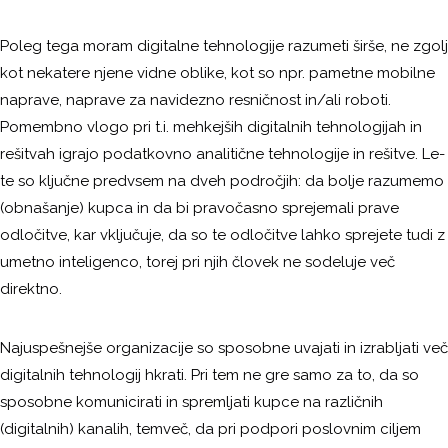
Poleg tega moram digitalne tehnologije razumeti širše, ne zgolj
kot nekatere njene vidne oblike, kot so npr. pametne mobilne
naprave, naprave za navidezno resničnost in/ali roboti.
Pomembno vlogo pri t.i. mehkejših digitalnih tehnologijah in
rešitvah igrajo podatkovno analitične tehnologije in rešitve. Le-
te so ključne predvsem na dveh področjih: da bolje razumemo
(obnašanje) kupca in da bi pravočasno sprejemali prave
odločitve, kar vključuje, da so te odločitve lahko sprejete tudi z
umetno inteligenco, torej pri njih človek ne sodeluje več
direktno.
Najuspešnejše organizacije so sposobne uvajati in izrabljati več
digitalnih tehnologij hkrati. Pri tem ne gre samo za to, da so
sposobne komunicirati in spremljati kupce na različnih
(digitalnih) kanalih, temveč, da pri podpori poslovnim ciljem