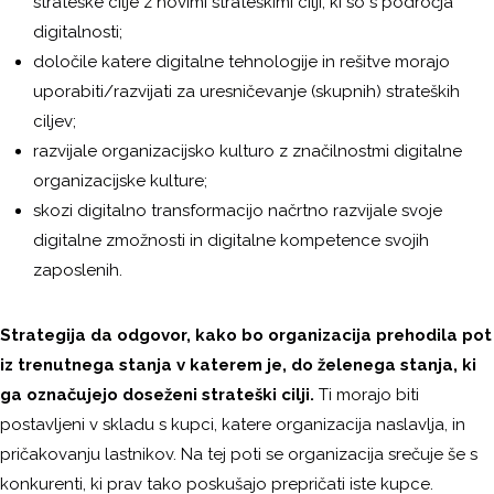
strateške cilje z novimi strateškimi cilji, ki so s področja
digitalnosti;
določile katere digitalne tehnologije in rešitve morajo
uporabiti/razvijati za uresničevanje (skupnih) strateških
ciljev;
razvijale organizacijsko kulturo z značilnostmi digitalne
organizacijske kulture;
skozi digitalno transformacijo načrtno razvijale svoje
digitalne zmožnosti in digitalne kompetence svojih
zaposlenih.
Strategija da odgovor, kako bo organizacija prehodila pot
iz trenutnega stanja v katerem je, do želenega stanja, ki
ga označujejo doseženi strateški cilji.
Ti morajo biti
postavljeni v skladu s kupci, katere organizacija naslavlja, in
pričakovanju lastnikov. Na tej poti se organizacija srečuje še s
konkurenti, ki prav tako poskušajo prepričati iste kupce.