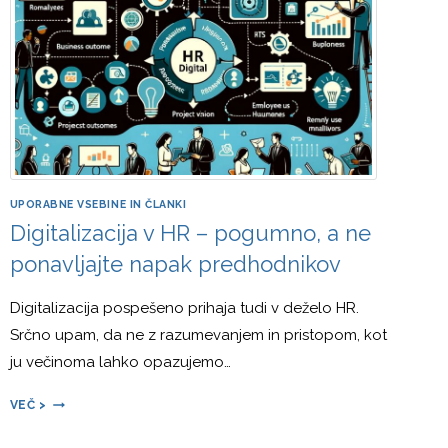
SREDSTVA,
MAREC
2025
UPORABNE VSEBINE IN ČLANKI
Digitalizacija v HR – pogumno, a ne
ponavljajte napak predhodnikov
Digitalizacija pospešeno prihaja tudi v deželo HR.
Srčno upam, da ne z razumevanjem in pristopom, kot
ju večinoma lahko opazujemo…
DIGITALIZACIJA
VEČ >
V
HR