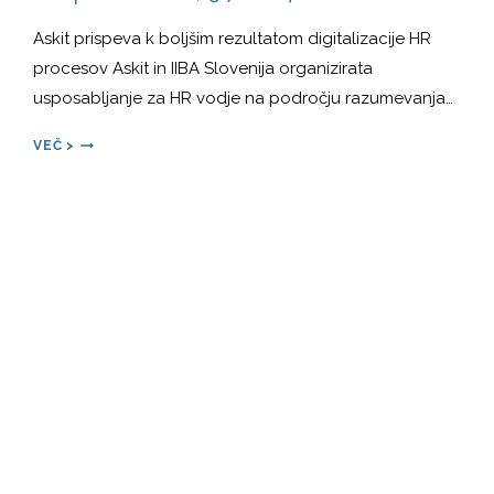
Askit prispeva k boljšim rezultatom digitalizacije HR
procesov Askit in IIBA Slovenija organizirata
usposabljanje za HR vodje na področju razumevanja…
KAKO
VEČ >
SE
PRAVILNO
LOTITI
DIGITALIZACIJE
HR
PROCESOV?!,
9.7.2024