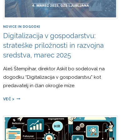
NOVICE IN DOGODKI
Digitalizacija v gospodarstvu:
strateške priložnosti in razvojna
sredstva, marec 2025
Aleš Štempihar, direktor Askit bo sodeloval na
dogodku “Digitalizacija v gospodarstvu” kot
predavatelj in član okrogle mize.
DIGITALIZACIJA
VEČ >
V
GOSPODARSTVU:
STRATEŠKE
PRILOŽNOSTI
IN
RAZVOJNA