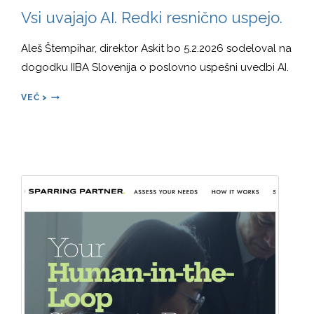
Vsi uvajajo AI. Redki resnično uspejo.
Aleš Štempihar, direktor Askit bo 5.2.2026 sodeloval na
dogodku IIBA Slovenija o poslovno uspešni uvedbi AI.
VSI
VEČ >
UVAJAJO
AI.
REDKI
RESNIČNO
USPEJO.