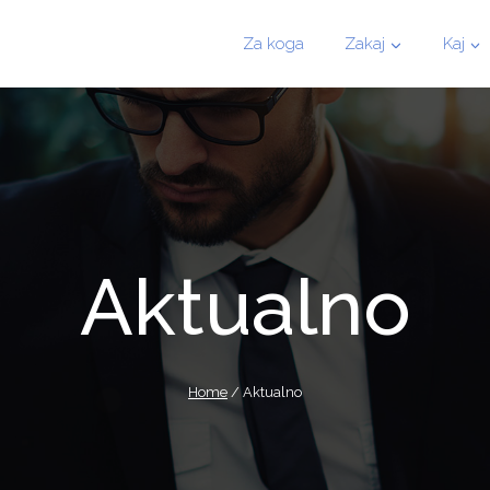
Za koga
Zakaj
Kaj
Aktualno
Home
/
Aktualno