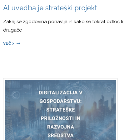
AI uvedba je strateški projekt
Zakaj se zgodovina ponavlja in kako se tokrat odločiti
drugače
AI
VEČ >
UVEDBA
JE
STRATEŠKI
PROJEKT