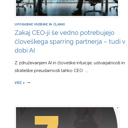
UPORABNE VSEBINE IN ČLANKI
Zakaj CEO-ji še vedno potrebujejo
človeškega sparring partnerja – tudi v
dobi AI
Z združevanjem AI in človeške intuicije, ustvarjalnosti in
strateške preudarnosti lahko CEO ….
ZAKAJ
VEČ >
CEO-
JI
ŠE
VEDNO
POTREBUJEJO
ČLOVEŠKEGA
SPARRING