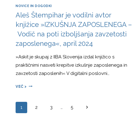
VPRAŠANJ
NOVICE IN DOGODKI
ZA
Aleš Štempihar je vodilni avtor
VSAKEGA
knjižice »IZKUŠNJA ZAPOSLENEGA –
CEO,
AVGUST
Vodič na poti izboljšanja zavzetosti
2024
zaposlenega«, april 2024
»Askit je skupaj z IIBA Slovenija izdal knjižico s
praktičnimi nasveti krepitve izkušnje zaposlenega in
zavzetosti zaposlenih« V digitalni poslovni…
ALEŠ
VEČ >
ŠTEMPIHAR
JE
VODILNI
Page
Next
1
2
3
…
5
AVTOR
Page
KNJIŽICE
navigation
»IZKUŠNJA
ZAPOSLENEGA
–