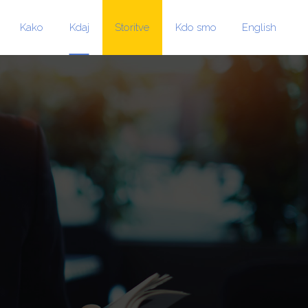
Kako
Kdaj
Storitve
Kdo smo
English