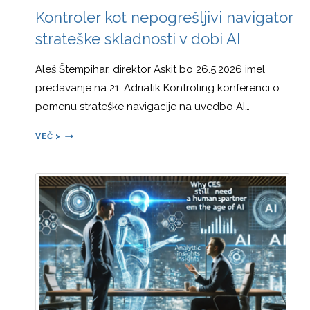
Kontroler kot nepogrešljivi navigator
strateške skladnosti v dobi AI
Aleš Štempihar, direktor Askit bo 26.5.2026 imel
predavanje na 21. Adriatik Kontroling konferenci o
pomenu strateške navigacije na uvedbo AI…
KONTROLER
VEČ >
KOT
NEPOGREŠLJIVI
NAVIGATOR
STRATEŠKE
SKLADNOSTI
V
DOBI
AI