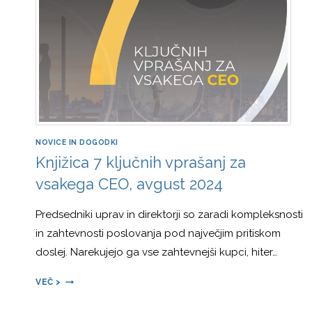
PARTNERJA
–
TUDI
V
DOBI
AI
NOVICE IN DOGODKI
Knjižica 7 ključnih vprašanj za
vsakega CEO, avgust 2024
Predsedniki uprav in direktorji so zaradi kompleksnosti
in zahtevnosti poslovanja pod največjim pritiskom
doslej. Narekujejo ga vse zahtevnejši kupci, hiter…
KNJIŽICA
VEČ >
7
KLJUČNIH