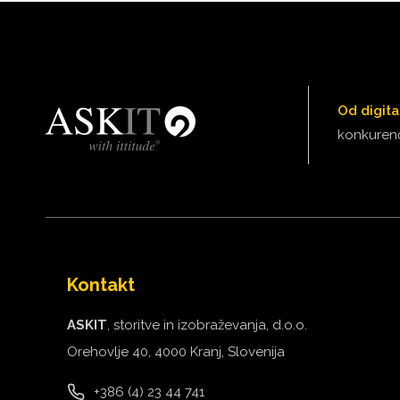
VODIČ
NA
POTI
IZBOLJŠANJA
ZAVZETOSTI
Od digita
ZAPOSLENEGA«,
APRIL
konkurenč
2024
Kontakt
ASKIT
, storitve in izobraževanja, d.o.o.
Orehovlje 40, 4000 Kranj, Slovenija
+386 (4) 23 44 741