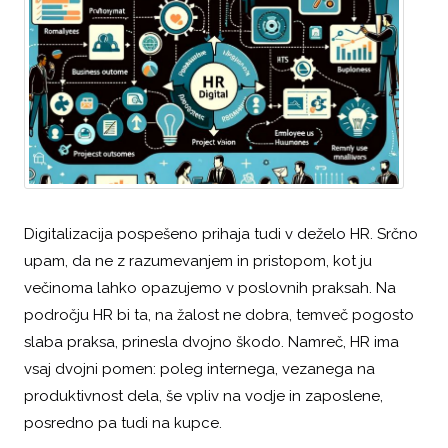
Digitalizacija pospešeno prihaja tudi v deželo HR. Srčno
upam, da ne z razumevanjem in pristopom, kot ju
večinoma lahko opazujemo v poslovnih praksah. Na
področju HR bi ta, na žalost ne dobra, temveč pogosto
slaba praksa, prinesla dvojno škodo. Namreč, HR ima
vsaj dvojni pomen: poleg internega, vezanega na
produktivnost dela, še vpliv na vodje in zaposlene,
posredno pa tudi na kupce.