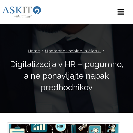
Skip
to
content
Home
/
Uporabne vsebine in članki
/
Digitalizacija v HR – pogumno,
a ne ponavljajte napak
predhodnikov