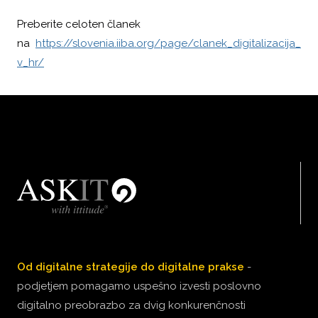
Preberite celoten članek
na
https://slovenia.iiba.org/page/clanek_digitalizacija_
v_hr/
Od digitalne strategije do digitalne prakse
-
podjetjem pomagamo uspešno izvesti poslovno
digitalno preobrazbo za dvig konkurenčnosti